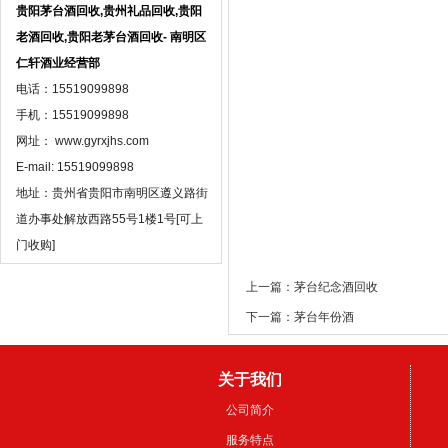
贵阳茅台酒回收,贵州礼品回收,贵阳
老酒回收,贵阳老茅台酒回收- 南明区
仁轩酒业经营部
电话：15519099898
手机：15519099898
网址： www.gyrxjhs.com
E-mail: 15519099898
地址：贵州省贵阳市南明区遵义路街
道办事处解放西路55号1楼1号[可上
门收购]
上一篇：茅台纪念酒回收
下一篇：茅台年份酒
关于我们
公司简介
服务特点